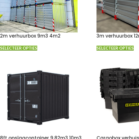
2m verhuurbox 9m3 4m2
3m verhuurbox 1
SELECTEER OPTIES
SELECTEER OPTIES
8ft opslagcontainer 9.82m3 10m3
Cargobox verhui