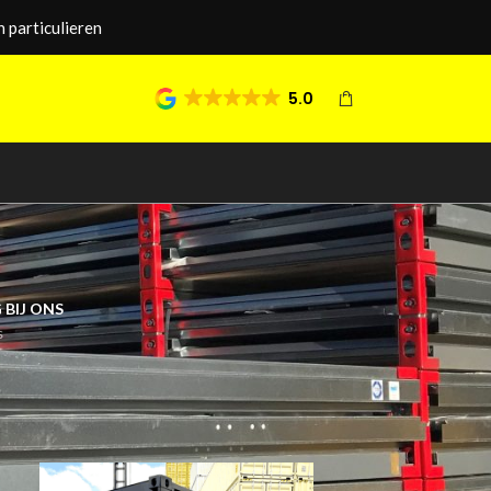
 particulieren
5.0
 BIJ ONS
s
24
36