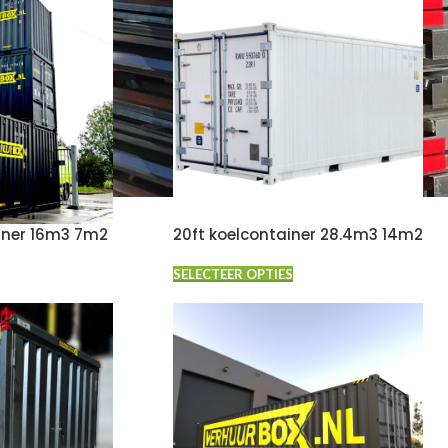
iner 16m3 7m2
20ft koelcontainer 28.4m3 14m2
SELECTEER OPTIES