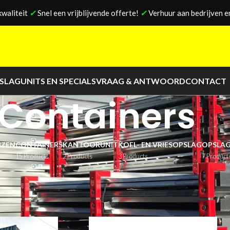
kwaliteit
✓
Snel een vrijblijvende offerte!
✓
Verhuur aan bedrijven en
PSLAG
UNITS EN SPECIALS
VRAAG & ANTWOORD
CONTACT
Containers
IZEN
CONTAINERS
KANTOORUNIT
KOEL- EN VRIESOPSLAG
OPSLAG
15 Products
2 Products
3 Products
7 Product
Show
9