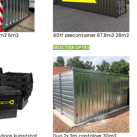
2m3 6m2
40ft zeecontainer 67.8m3 28m2
SELECTEER OPTIES
sdoos kunststof
Duo 2x 3m container 30m3