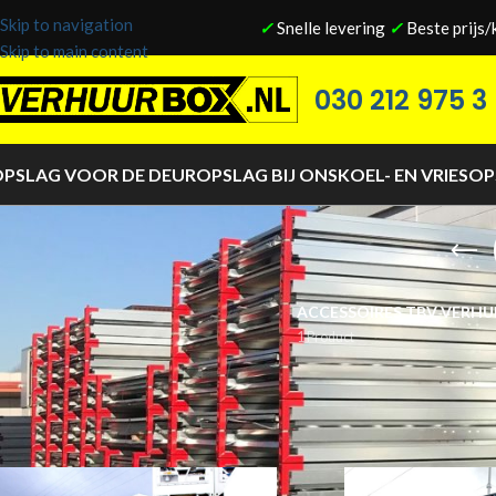
Skip to navigation
✓
Snelle levering
✓
Beste prijs/
Skip to main content
030 212 975 3
PSLAG VOOR DE DEUR
OPSLAG BIJ ONS
KOEL- EN VRIESO
ACCESSOIRES TBV VERHU
1 Product
Opslag containers in diverse maten en types.
Home
/
Containers