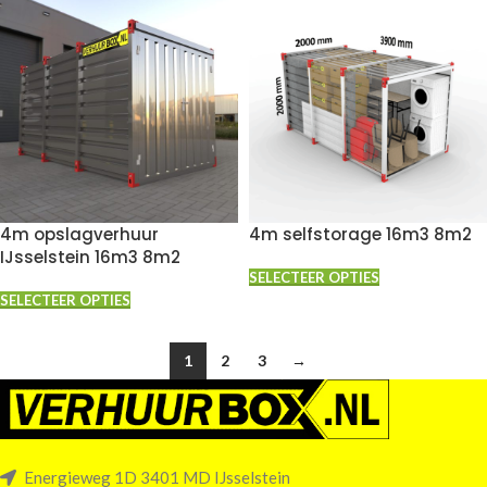
4m opslagverhuur
4m selfstorage 16m3 8m2
IJsselstein 16m3 8m2
SELECTEER OPTIES
SELECTEER OPTIES
1
2
3
→
Energieweg 1D 3401 MD IJsselstein