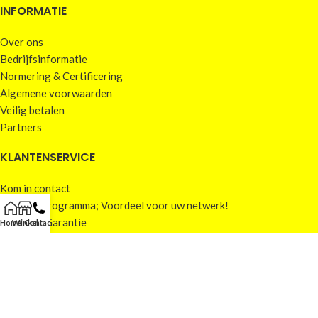
INFORMATIE
Over ons
Bedrijfsinformatie
Normering & Certificering
Algemene voorwaarden
Veilig betalen
Partners
KLANTENSERVICE
Kom in contact
Referral programma; Voordeel voor uw netwerk!
Retour & Garantie
Home
Winkel
Contact
VERHUURBOX.NL
2026 | REALISATIE & ONDERHOUD:
2BEFRESH
PRIVACY
|
ALGEMENE VOORWAARDEN
|
SITEMAP
|
COOKIEBELEID