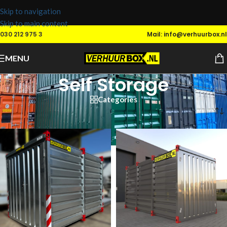
Skip to navigation
Skip to main content
030 212 975 3
Mail: info@verhuurbox.nl
MENU
Self Storage
Categories
Home
/
Opslag bij ons
/
Self Storage