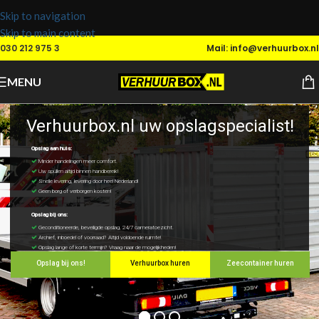
Skip to navigation
Skip to main content
030 212 975 3
Mail: info@verhuurbox.nl
MENU
Verhuurbox.nl uw opslagspecialist!
Opslag aan huis:
Minder handelingen meer comfort.
Uw spullen altijd binnen handbereik!
Snelle levering, levering door heel Nederland!
Geen borg of verborgen kosten!
Opslag bij ons:
Geconditioneerde, beveiligde opslag, 24/7 cameratoezicht.
Archief, inboedel of voorraad? Altijd voldoende ruimte!
Opslag lange of korte termijn? Vraag naar de mogelijkheden!
Opslag bij ons!
Verhuurbox huren
Zeecontainer huren