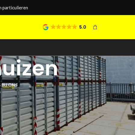
 particulieren
5.0
huizen
 BIJ ONS
s
24
36