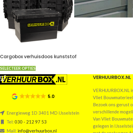
Cargobox verhuisdoos kunststof
SELECTEER OPTIES
VERHUURBOX.NL
VERHUURBOX.NL is 
5.0
Vliet Bouwmaterieel
Bezoek ons gerust o
verschillende mogel
Energieweg 1D 3401 MD IJsselstein
Van Vliet Bouwmateri
Tel:
030 - 212 97 53
gelegen in IJsselste
Mail:
info@verhuurbox.nl