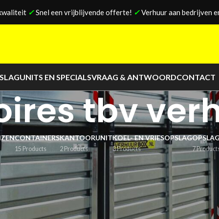
kwaliteit
✓
Snel een vrijblijvende offerte!
✓
Verhuur aan bedrijven en
PSLAG
UNITS EN SPECIALS
VRAAG & ANTWOORD
CONTACT
ires tbv ver
IZEN
CONTAINERS
KANTOORUNIT
KOEL- EN VRIESOPSLAG
OPSLAG
15 Products
2 Products
3 Products
7 Product
Show
9