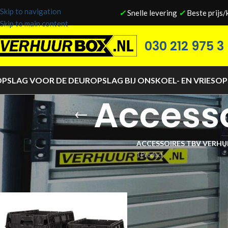
Skip to navigation
✓
Snelle levering
✓
Beste prijs/
Skip to main content
030 212 975 3
PSLAG VOOR DE DEUR
OPSLAG BIJ ONS
KOEL- EN VRIESO
Accesso
ACCESSOIRES TBV VERHU
1 Product
Home
/
Accessoires tbv verhuizen