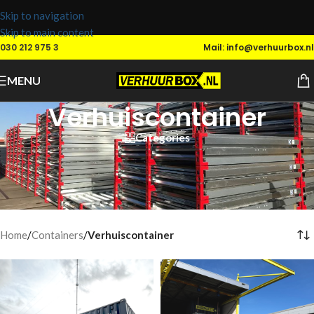
Skip to navigation
Skip to main content
030 212 975 3
Mail: info@verhuurbox.nl
MENU
Verhuiscontainer
Categories
Voor zowel
bedrijven
als
particulieren
bieden wij ook
vershuisservice aan. Hierbij kunnen vervoeren wij de containers van
het oude naar nieuwe adres en indien gewenst kan er tussentijds
ook bij ons opgeslagen worden.
Home
/
Containers
/
Verhuiscontainer