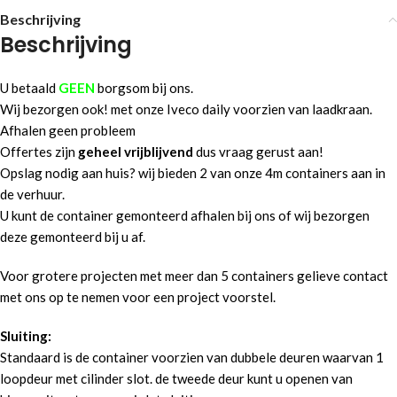
Vraag vrijblijvend uw opslag
Beschrijving
Beschrijving
aan:
U betaald
GEEN
borgsom bij ons.
U ontvangt van ons eerst vrijblijvend een voorstel incl. alle kosten
Wij bezorgen ook! met onze Iveco daily voorzien van laadkraan.
o.b.v. beschikbaarheid. Dus geen verassingen achteraf!
Afhalen geen probleem
Offertes zijn
geheel vrijblijvend
dus vraag gerust aan!
Gewenste leverdatum:
Verwachte retourdatum:
Opslag nodig aan huis? wij bieden 2 van onze 4m containers aan in
de verhuur.
U kunt de container gemonteerd afhalen bij ons of wij bezorgen
deze gemonteerd bij u af.
Levering:
Huren als:
Voor grotere projecten met meer dan 5 containers gelieve contact
met ons op te nemen voor een project voorstel.
Sluiting:
Opmerking:
Aantal containers:
Standaard is de container voorzien van dubbele deuren waarvan 1
loopdeur met cilinder slot. de tweede deur kunt u openen van