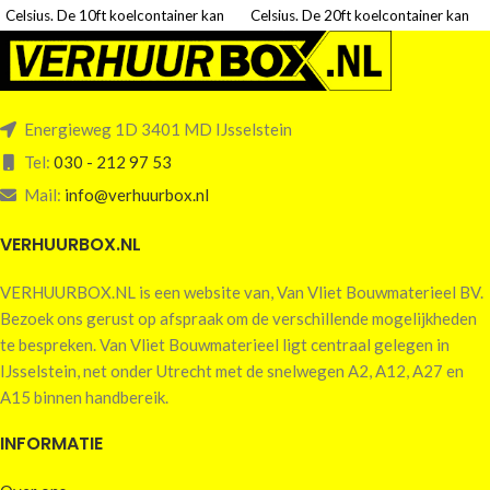
Celsius. De 10ft koelcontainer kan
Celsius. De 20ft koelcontainer kan
de temperatuur naar wens worden
de temperatuur naar wens worden
ingesteld. Koelcontainers worden
ingesteld. Koelcontainers worden
vaak gebruikt voor de opslag van
vaak gebruikt voor de opslag van
voedsel of andere producten die
voedsel of andere producten die
Energieweg 1D 3401 MD IJsselstein
temperatuurgevoelig zijn. Daarnaast
temperatuurgevoelig zijn. Daarnaast
worden deze containers regelmatig
worden deze containers regelmatig
Tel:
030 - 212 97 53
ingezet tijdens evenementen voor
ingezet tijdens evenementen voor
Mail:
info@verhuurbox.nl
het koelen van dranken. Voorzien
het koelen van dranken. Voorzien
van Aluminium T bar vloer.
van Aluminium T bar vloer.
VERHUURBOX.NL
Aansluiting gebruik op het
Aansluiting gebruik op het
vasteland: 32 ampère, 400 volt, 5-
vasteland: 32 ampère, 400 volt, 5-
VERHUURBOX.NL is een website van, Van Vliet Bouwmaterieel BV.
polige stekker. Energieverbruik:
polige stekker. Energieverbruik:
Bezoek ons gerust op afspraak om de verschillende mogelijkheden
10kWh per uur.
10kWh per uur.
te bespreken. Van Vliet Bouwmaterieel ligt centraal gelegen in
IJsselstein, net onder Utrecht met de snelwegen A2, A12, A27 en
A15 binnen handbereik.
INFORMATIE