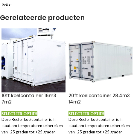
Prijs:
Prijs per kalenderdag € 0,15 ex btw.
Gerelateerde producten
Prijs per week € 1,05 ex 21% btw =
€ 1.27 incl. btw per week.
(laagste
prijs garantie*)
Koop € 17,50 ex btw
Schoonste keus!
Volledig
recyclebaar (recyclingcode 05) en
daardoor een duurzaam alternatief
voor bijvoorbeeld kartonnen
dozen! 😉
10ft koelcontainer 16m3
20ft koelcontainer 28.4m3
7m2
14m2
SELECTEER OPTIES
SELECTEER OPTIES
Deze Reefer koelcontainer is in
Deze Reefer koelcontainer is in
staat om temperaturen te bereiken
staat om temperaturen te bereiken
van -25 graden tot +25 graden
van -25 graden tot +25 graden