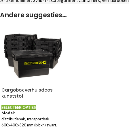
Artikelnummer:
3vhb-1-1
Categorieën:
Containers
,
Verhuurboxen
Andere suggesties…
Cargobox verhuisdoos
kunststof
SELECTEER OPTIES
Model:
distributiebak, transportbak
600x400x320 mm (lxbxh) zwart.