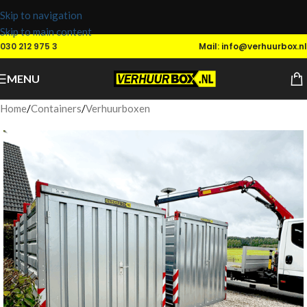
Skip to navigation
Skip to main content
030 212 975 3
Mail: info@verhuurbox.nl
MENU
Home
/
Containers
/
Verhuurboxen