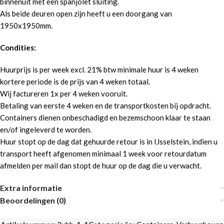
binnenuit met een spanjolet sluiting.
Als beide deuren open zijn heeft u een doorgang van
Mee te huren extra's:
Kunststof verhuisdoos
Geef indien
1950x1950mm.
cargobox
van toepassing uw aantallen op in het
opmerkingen veld.
Prijs per stuk € 0,11 ex btw per
Condities:
1 oprijplaat (100x100cm)
kalenderdag
Huurprijs is per week excl. 21% btw minimale huur is 4 weken
Steekwagen
kortere periode is de prijs van 4 weken totaal.
Pallet pompwagen
Wij factureren 1x per 4 weken vooruit.
Meubel Hondje (per 2)
Betaling van eerste 4 weken en de transportkosten bij opdracht.
Containers dienen onbeschadigd en bezemschoon klaar te staan
Actie code:
en/of ingeleverd te worden.
Heeft u een actie code of referral code vul deze dan hier in.
Huur stopt op de dag dat gehuurde retour is in IJsselstein, indien u
transport heeft afgenomen minimaal 1 week voor retourdatum
afmelden per mail dan stopt de huur op de dag die u verwacht.
Extra informatie
-
+
VOEG TOE AAN OFFERTE
Beoordelingen (0)