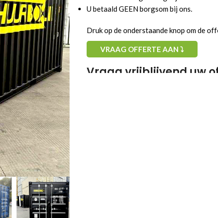
U betaald GEEN borgsom bij ons.
Druk op de onderstaande knop om de offe
VRAAG OFFERTE AAN ⤵
Vraag vrijblijvend uw o
Gewenste startdatum:
U huurt als:
Particulier
Zakelijk
Vragen/opmerkingen: