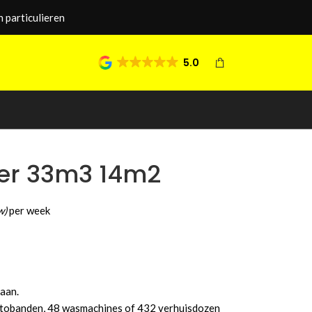
 particulieren
5.0
ner 33m3 14m2
w)
per week
aan.
utobanden, 48 wasmachines of 432 verhuisdozen