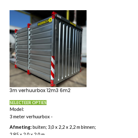
3m verhuurbox 12m3 6m2
40ft zeeconta
SELECTEER OPTIES
SELECTEER OPTI
Model:
Prijs vanaf
€ 20,
3 meter verhuurbox -
incl. btw)
per wee
Afmeting:
buiten; 3,0 x 2,2 x 2,2 m binnen;
afmetingen: ext
2,85 x 2,0 x 2,0 m
mm 67.8m3