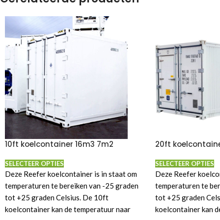
garantie*)
Koop € 17,50 ex btw
Schoonste keus!
Volledig recyclebaar
(recyclingcode 05) en daardoor een
duurzaam alternatief voor bijvoorbeeld
kartonnen dozen! 😉
10ft koelcontainer 16m3 7m2
20ft koelcontai
SELECTEER OPTIES
SELECTEER OPTIES
Deze Reefer koelcontainer is in staat om
Deze Reefer koelcon
temperaturen te bereiken van -25 graden
temperaturen te be
tot +25 graden Celsius. De 10ft
tot +25 graden Cels
koelcontainer kan de temperatuur naar
koelcontainer kan d