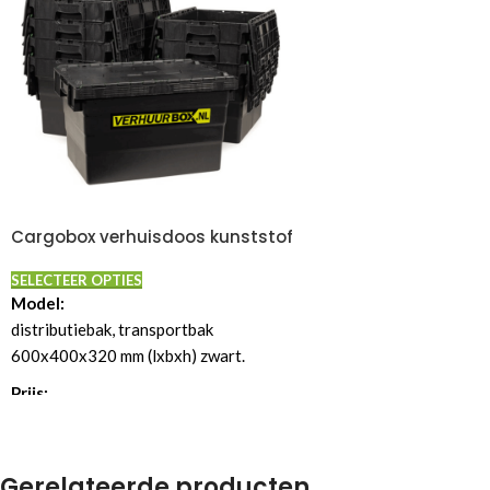
Cargobox verhuisdoos kunststof
SELECTEER OPTIES
Model:
distributiebak, transportbak
600x400x320 mm (lxbxh) zwart.
Prijs:
Prijs per kalenderdag € 0,15 ex btw.
Prijs per week € 1,05 ex 21% btw = € 1.27
incl. btw per week.
(laagste prijs
Gerelateerde producten