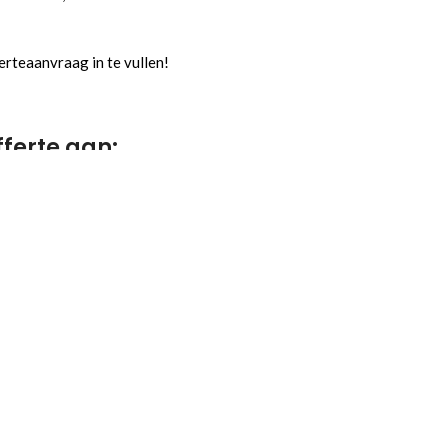
rteaanvraag in te vullen!
fferte aan:
Geschatte einddatum:
Levering: