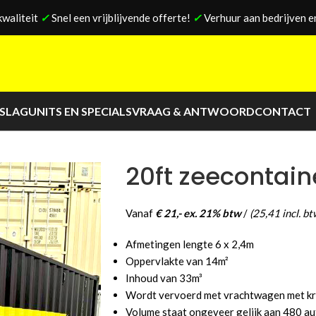
kwaliteit
✓
Snel een vrijblijvende offerte!
✓
Verhuur aan bedrijven en
PSLAG
UNITS EN SPECIALS
VRAAG & ANTWOORD
CONTACT
20ft zeecontai
Vanaf
€ 21,- ex. 21% btw
/
(25,41 incl. bt
Afmetingen lengte 6 x 2,4m
Oppervlakte van 14m²
Inhoud van 33m³
Wordt vervoerd met vrachtwagen met kr
Volume staat ongeveer gelijk aan 480 a