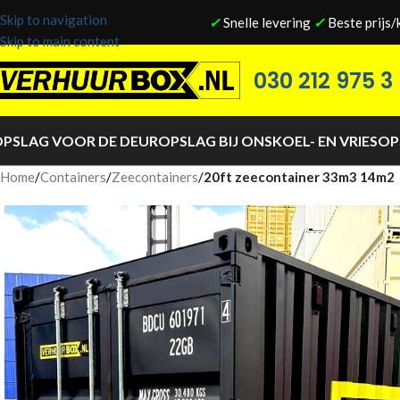
Skip to navigation
✓
Snelle levering
✓
Beste prijs/
Skip to main content
030 212 975 3
PSLAG VOOR DE DEUR
OPSLAG BIJ ONS
KOEL- EN VRIESO
Home
/
Containers
/
Zeecontainers
/
20ft zeecontainer 33m3 14m2