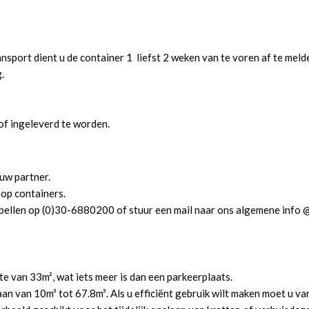
ansport dient u de container 1 liefst 2 weken van te voren af te meld
.
of ingeleverd te worden.
uw partner.
op containers.
 bellen op (0)30-6880200 of stuur een mail naar ons algemene info 
e van 33m², wat iets meer is dan een parkeerplaats.
aan van 10m³ tot 67.8m³. Als u efficiënt gebruik wilt maken moet u v