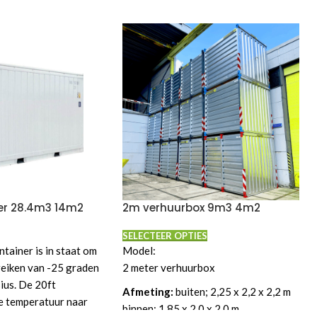
ner 28.4m3 14m2
2m verhuurbox 9m3 4m2
SELECTEER OPTIES
tainer is in staat om
Model:
reiken van -25 graden
2 meter verhuurbox
ius. De 20ft
Afmeting:
buiten; 2,25 x 2,2 x 2,2 m
e temperatuur naar
binnen; 1,85 x 2,0 x 2,0 m