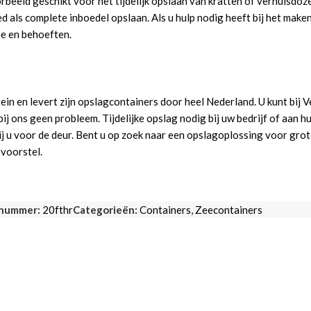
oorbeeld geschikt voor het tijdelijk opslaan van kratten of verhuisdo
 als complete inboedel opslaan. Als u hulp nodig heeft bij het maken
e en behoeften.
tein en levert zijn opslagcontainers door heel Nederland. U kunt bij
bij ons geen probleem. Tijdelijke opslag nodig bij uw bedrijf of aan h
 bij u voor de deur. Bent u op zoek naar een opslagoplossing voor gr
voorstel.
lnummer:
20fthr
Categorieën:
Containers
,
Zeecontainers