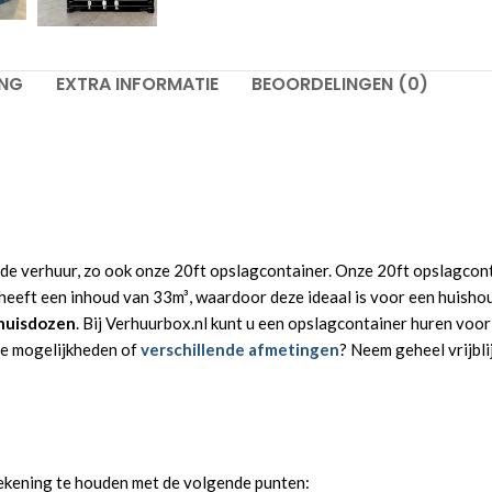
ING
EXTRA INFORMATIE
BEOORDELINGEN (0)
-
+
VOEG TOE AAN OFFERTE
 de verhuur, zo ook onze 20ft opslagcontainer. Onze 20ft opslagcont
r heeft een inhoud van 33m³, waardoor deze ideaal is voor een huish
huisdozen
. Bij Verhuurbox.nl kunt u een opslagcontainer huren voor e
de mogelijkheden of
verschillende afmetingen
? Neem geheel vrijbl
 rekening te houden met de volgende punten: