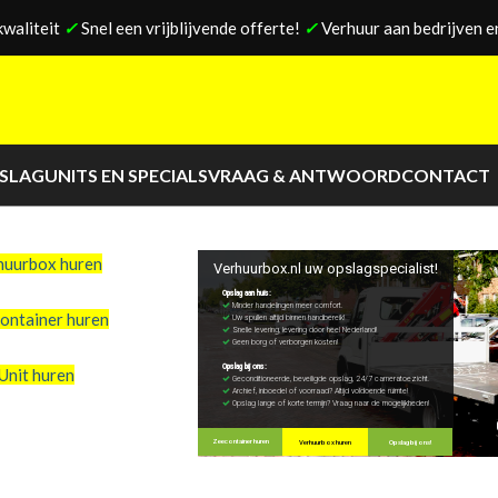
kwaliteit
✓
Snel een vrijblijvende offerte!
✓
Verhuur aan bedrijven en
PSLAG
UNITS EN SPECIALS
VRAAG & ANTWOORD
CONTACT
huurbox huren
Verhuurbox.nl uw opslagspecialist!
Opslag aan huis:
Minder handelingen meer comfort.
ontainer huren
Uw spullen altijd binnen handbereik!
Snelle levering, levering door heel Nederland!
Geen borg of verborgen kosten!
Opslag bij ons:
Unit huren
Geconditioneerde, beveiligde opslag, 24/7 cameratoezicht.
Archief, inboedel of voorraad? Altijd voldoende ruimte!
Opslag lange of korte termijn? Vraag naar de mogelijkheden!
Zeecontainer huren
Verhuurbox huren
Opslag bij ons!