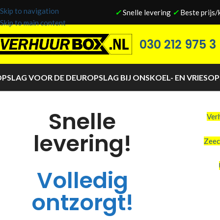
Skip to navigation
✓
Snelle levering
✓
Beste prijs/
Skip to main content
030 212 975 3
PSLAG VOOR DE DEUR
OPSLAG BIJ ONS
KOEL- EN VRIESO
Snelle
Ver
levering!
Zeec
Volledig
ontzorgt!