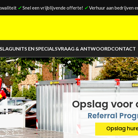
kwaliteit
✓
Snel een vrijblijvende offerte!
✓
Verhuur aan bedrijven en
PSLAG
UNITS EN SPECIALS
VRAAG & ANTWOORD
CONTACT
Opslag voor 
Referral Pr
Opslag hur