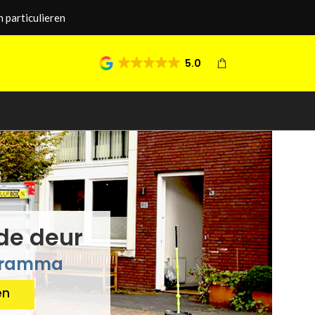
 particulieren
5.0
de deur
ogramma
en