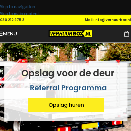
Skip to navigation
Skip to main content
030 212 975 3
Mail: info@verhuurbox.nl
MENU
Opslag voor de deur
Referral Programma
Opslag huren